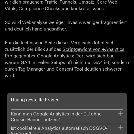
wirklich brauchen: Traffic, Funnels, Umsatz, Core Web
Vitals, Compliance Checks und konkrete Issues.
So wird Webanalyse weniger invasiv, weniger fragmentiert
und deutlich handlungsnäher.
Für die technische Seite dieses Vergleichs lohnt sich
zusätzlich der Blick auf das
Scriptgewicht von +Analytics
Pro gegenüber Google Analytics
: Dort wird sichtbar,
warum GA4 in realen Setups oft nicht nur GA4 ist, sondern
durch Tag Manager und Consent Tool deutlich schwerer
wird.
Häufig gestellte Fragen
Kann man Google Analytics in der EU ohne
Cookie-Banner nutzen?
Ist cookiefreie Analytics automatisch DSGVO-
In vielen realen Setups ist das schwierig. Google
konform?