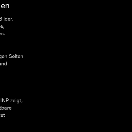
hen
ilder,
s,
s.
gen Seiten
und
 INP zeigt,
htbare
tet