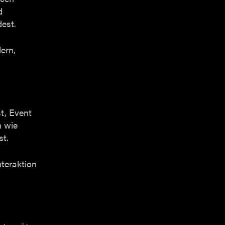
d
dest.
ern,
t, Event
n wie
st.
nteraktion