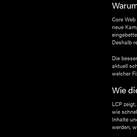
Warum 
Core Web V
neue Kamp
eingebett
Deshalb re
Die besser
aktuell sc
welcher F
Wie di
LCP zeigt,
wie schnel
Inhalte un
werden, we