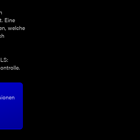
n
. Eine
en, welche
ch
CLS:
ontrolle.
sionen