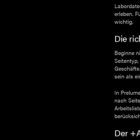
Labordate
erleben. F
wichtig.
Die ric
Beginne ni
Seitentyp
Geschäftsr
sein als e
In Prelume
nach Seite
Arbeitslis
berücksich
Der +A