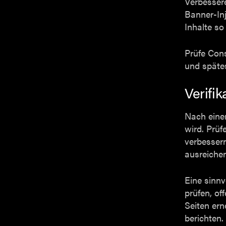
Verbesser
Banner-Inj
Inhalte so
Prüfe Con
und späte
Verifi
Nach einem
wird. Prüf
verbessern
ausreichen
Eine sinn
prüfen, of
Seiten er
berichten.