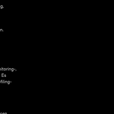
g,
n.
itoring-,
. Es
filing-
rcen